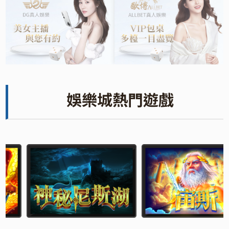
2024-11-18
»
玩THA娛樂城真的可以賺錢嗎？...
2024-11-11
娛樂城熱門遊戲
»
還沒玩過BNG天宮聖女老虎機就...
2025-08-26
»
USDT儲值教學｜大獎娛樂城儲...
2025-07-09
»
通博娛樂城11週年瘋狂送！六大...
2024-11-26
»
THA娛樂城合法嗎？這些法律疑...