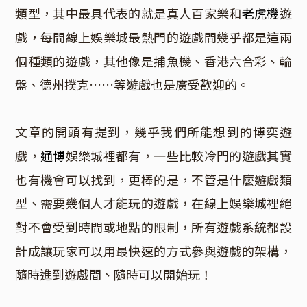
類型，其中最具代表的就是真人百家樂和
老虎機
遊
戲，每間線上娛樂城最熱門的遊戲間幾乎都是這兩
個種類的遊戲，其他像是捕魚機、香港六合彩、輪
盤、德州撲克……等遊戲也是廣受歡迎的。
文章的開頭有提到，幾乎我們所能想到的博奕遊
戲，
通博
娛樂城裡都有，一些比較冷門的遊戲其實
也有機會可以找到，更棒的是，不管是什麼遊戲類
型、需要幾個人才能玩的遊戲，在線上娛樂城裡絕
對不會受到時間或地點的限制，所有遊戲系統都設
計成讓玩家可以用最快速的方式參與遊戲的架構，
隨時進到遊戲間、隨時可以開始玩！