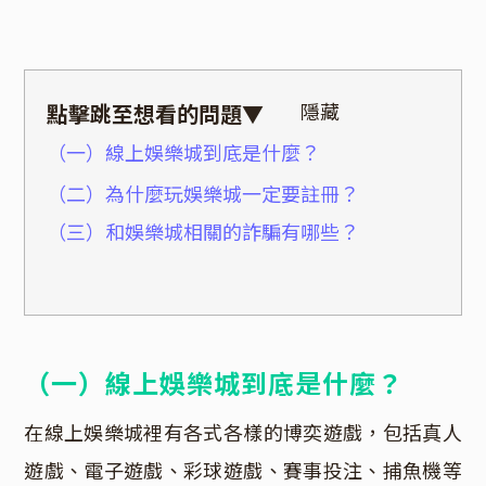
隱藏
點擊跳至想看的問題▼
（一）線上娛樂城到底是什麼？
（二）為什麼玩娛樂城一定要註冊？
（三）和娛樂城相關的詐騙有哪些？
（一）線上娛樂城到底是什麼？
在線上娛樂城裡有各式各樣的博奕遊戲，包括真人
遊戲、電子遊戲、彩球遊戲、賽事投注、捕魚機等