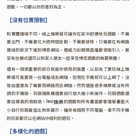
遊戲，一切都以你的喜好為主。
【沒有位置限制】
和實體賭場不同，線上娛樂城可讓你在家中舒適地玩遊戲，不需
要出門、不需要花大把時間走動、不需要排隊，只需要在有網路
連接的狀況下進到博弈網站，連威力彩開獎直播都很吸引人，甚
至有些模式還可以和家人朋友一起享受博奕遊戲的無窮樂趣！
還有一個很重要的部分就是你使用的裝置，以前為了要玩線上娛
樂城可能要買一台電腦或去網咖，但現在手機就可以上網了，沒
理由還要為了需要用網路而去網咖。然而還是很多娛樂城沒有所
謂的手機版，玩個捕魚機還要自行放大縮小來操作，玩個遊戲還
leo
娛樂
要這樣真的很麻煩！
的遊戲和所有畫面都會隨著畫面大
小自行抓取最佳比例來顯示，確保每個用不同電腦、拿不同手機
的玩家都可以在網站中順利的遊玩。
【多樣化的遊戲】