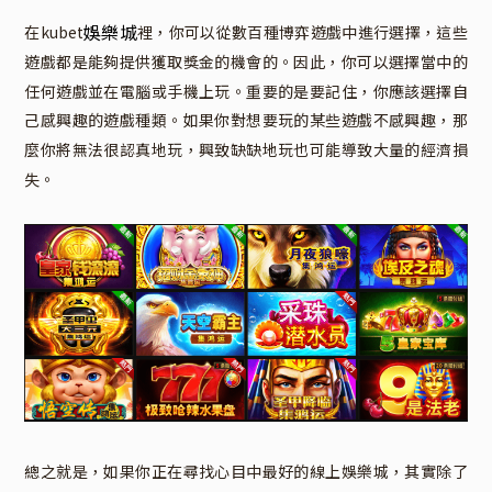
娛樂城
在kubet
裡，你可以從數百種博弈遊戲中進行選擇，這些
遊戲都是能夠提供獲取獎金的機會的。因此，你可以選擇當中的
任何遊戲並在電腦或手機上玩。重要的是要記住，你應該選擇自
己感興趣的遊戲種類。如果你對想要玩的某些遊戲不感興趣，那
麼你將無法很認真地玩，興致缺缺地玩也可能導致大量的經濟損
失。
總之就是，如果你正在尋找心目中最好的線上娛樂城，其實除了