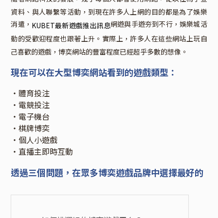
資料、與人聯繫等活動，到現在許多人上網的目的都是為了娛樂
消遣，
網遊與手遊夯到不行，娛樂城活
KUBET最新遊戲推出訊息
動的受歡迎程度也跟著上升。實際上，許多人在這些網站上玩自
己喜歡的遊戲，博奕網站的豐富程度已經超乎多數的想像。
現在可以在大型博奕網站看到的遊戲類型：
‧體育投注
‧電競投注
‧電子機台
‧棋牌博奕
‧個人小遊戲
‧直播主即時互動
透過三個問題，在眾多博奕遊戲品牌中選擇最好的