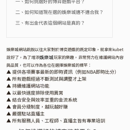
一、如何挑選好的博弈遊戲平台？
二、如何知道現在選的娛樂城適不適合我？
三、有出金代表這個網站是真的？
娛樂城網站跳脫以往大家對於博奕遊戲的既定印象，就拿來kubet
娛樂城
說好了，為了增添
玩家的樂趣，非常努力在維護網站內容
與品質，也可以作為各位在選擇娛樂城的標竿：
▲ 提供各項賽事最新的即時資訊（例如NBA即時比分）
▲ 所有遊戲經過不斷測試與調整才上架
▲ 持續維護網站功能
▲ 以最快速度排除使用異常
▲ 結合安全與效率並重的金流系統
▲ 會員分級制度，越玩越好賺
▲ 嚴選駐站直播主
▲ 所有服務人員、工程師、直播主皆有專業培訓