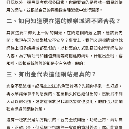
好玩以外，還需要考慮很多因素。你需要做的是尋找一個易於使
用的網站，並根據自己的興趣從各種遊戲中進行選擇。
二、如何知道現在選的娛樂城適不適合我？
其實這要回歸到上一點的開頭，在問這個問題之前，應該要先
問：我現在玩的娛樂城安不安全？事實上，我們必須很遺憾地說
網路上很多娛樂城都是假的，以抄襲的方式剽竊知名博弈網站的
內容，為了騙註冊和儲值費而臨時搭建的網站，什麼出金啦、客
服啦、回報系統等等的都是空有名號，假的！
三、有出金代表這個網站是真的？
完全不是這樣。記得
釣魚理論嗎？先讓你拿到一些好處，
場中投注
再收竿讓你拿不到想要的、甚至損失掉已經付出的，然後找不到
人可以討公道，通常這個狀況找網路警察也沒用，他們也只能加
強宣導避開網路詐騙。
還有一種狀況是站方提供的平台完全沒問題，功能正常、網站無
毒、正確出金，但私底下卻讓註冊會員的資料外流，你可能會覺