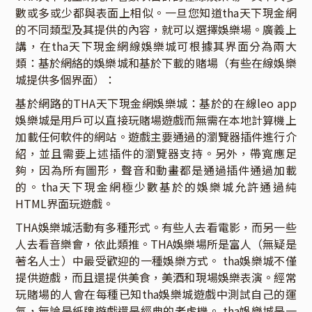
數或多或少都與表面上相似。一旦您知道tha天下現金網
的不同類型及其提供的內容，就可以選擇娛樂場。廣義上
講，在tha天下現金網線娛樂城可根據其界面分為兩大
類：基於網絡的娛樂城和基於下載的賭場（有些在線娛樂
城提供多個界面）：
基於網路的THA天下現金網娛樂城：基於的在線
leo app
娛樂城是用戶可以直接玩賭場遊戲而無需在本地計算機上
加載任何軟件的網站。遊戲主要通過的瀏覽器插件進行介
紹，並且需要上述插件的瀏覽器支持。另外，帶寬應足
夠，因為所有圖形，聲音和動畫都是通過插件通過加載
的。tha天下現金網極少數基於的娛樂城允許通過純
HTML界面玩遊戲。
THA娛樂城活動有多種形式。有些人去看電影，而另一些
人去看音樂會，依此類推。
THA娛樂
場所是富人（無疑是
著名人士）中最受歡迎的一種娛樂方式。 tha娛樂城不僅
提供遊戲，而且還提供美食，美酒和現場娛樂表演。經常
玩賭場的人會在每種已知tha娛樂城遊戲中測試自己的運
氣，無論是紙牌遊戲還是經典的老虎機。 tha娛樂城是一