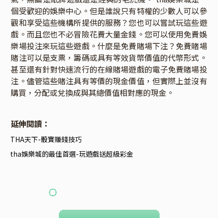
個受歡迎的娛樂中心。但是誰說只有特權的少數人可以參
觀和享受這些機構所提供的服務？您也可以嘗試玩這些遊
戲。而且您也不必冒險花費大量金錢。您可以使用免費娛
樂場投注來玩這些遊戲。什麼是免費賭場下注？免費賭場
賭注可以是支票，籌碼或具有等效貨幣價值的代幣形式。
甚至還有針對快速流行的在線賭場遊戲的電子免費賭場投
注。儘管這些賭注具有等價的現金價值，但實際上並沒有
購買，分配或兌換成與其總價值相對應的現金。
延伸閱讀：
THA天下-骰寶賺錢技巧
tha娛樂城的最佳首選-玩遊戲送超級彩金