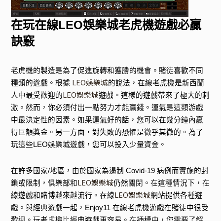
在玩在線LEO娛樂城老虎機遊戲必贏
訣竅
老虎機的製造是為了促進旋轉和獲勝的機會。賭徒喜歡不同
LEO娛樂城
種類的遊戲。根據 
的說法，在線老虎機是新西蘭
LEO娛樂城
人中最受歡迎的
遊戲。這樣的遊戲帶來了極大的刺
激。然而，你必須付出一點努力才能贏錢。運氣是這類游戲
中最決定性的因素。如果運氣好的話，您可以在幾分鐘內贏
得巨額獎金。另一方面，對失敗的恐懼是微乎其微的。為了
玩這些LEO娛樂城遊戲，您可以投入少量資金。
在許多國家/地區，由於國家為遏制 Covid-19 病例而實施的封
LEO娛樂城
鎖或限制，俱樂部和
仍然關閉。在這種情況下，在
LEO娛樂城
線遊戲和賭博越來越流行。在線
網站提供各種遊
戲。與經典遊戲一起，Enjoy11 在線老虎機遊戲在賭徒中很受
歡迎。玩老虎機比經典遊戲更容易。在插槽中，您需要了解