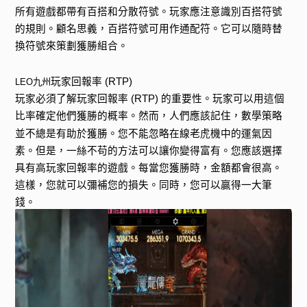
所有遊戲都帶有百搭和分散符號。玩家應注意識別百搭符號
的規則。顧名思義，百搭符號可用作通配符。它可以隨時替
換符號來策劃獲勝組合。
玩家回報率 (RTP)
LEO九州
玩家必須了解玩家回報率 (RTP) 的重要性。玩家可以用這個
比率確定他們獲勝的概率。然而，人們應該記住，數學策略
並不總是有助於獲勝。您不能忽略在線老虎機中的運氣因
素。但是，一絲不苟的方法可以讓你變得富有。您應該選擇
具有高玩家回報率的遊戲。每當您獲勝時，金額都會很高。
這樣，您就可以彌補您的損失。同時，您可以贏得一大筆
錢。