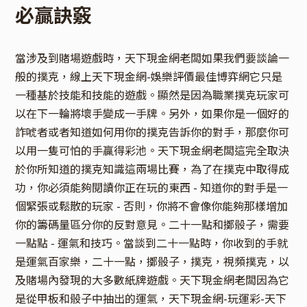
必贏訣竅
當涉及到賭場遊戲時，天下現金網老闆如果我們要談論一
般的撲克，
線上天下現金網-娛樂評價最佳博弈網
它只是
一種基於技能和技能的遊戲。顯然是因為職業撲克玩家可
以在下一輪將壞手變成一手牌。另外，如果你是一個好的
詐唬者或者知道如何用你的撲克告訴你的對手，那麼你可
以用一隻可怕的手贏得彩池。天下現金網老闆這完全取決
於你所知道的撲克知識這兩場比賽，為了在撲克中取得成
功，你必須能夠閱讀你正在玩的東西 - 知道你的對手是一
個緊張或鬆散的玩家 - 否則，你將不會像你能夠那樣增加
你的籌碼量區分你的反對意見。二十一點和擲骰子，需要
一點點 - 運氣和技巧。當談到二十一點時，你收到的手就
是運氣百家樂，二十一點，擲骰子，撲克，視頻撲克，以
及賭場內發現的大多數紙牌遊戲。天下現金網老闆因為它
是從甲板和骰子中抽出的運氣，
天下現金網-玩運彩-天下