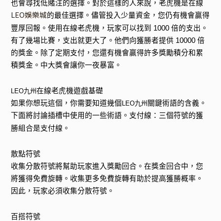
也會尋找低賭注的選擇。對於這樣的人來說，老虎機是在線
LEO娛樂城
的最佳選擇。儘管投入少量資金，您仍有機會贏得
豐厚回報。使用在線老虎機，玩家可以找到 1000 倍的支出。
有了幾場比賽，支出就更大了。他們向獲勝者提供 10000 倍
的獎金。除了定期支付，您還有機會贏得許多獎勵積分和累
積獎金。中大獎會讓你一夜暴富。
在線老虎機遊戲基礎
LEO九州
如果你想玩這個，你需要知道幾個
關鍵術語的含義。
LEO九州
下面將討論插槽中使用的一些術語。支付線：三個符號的獲
勝組合是支付線。
散點符號
收集分散符號將幫助玩家進入獎勵回合。在獎金回合中，您
將獲得免費旋轉。收集更多免費旋轉有助於提高獲勝概率。
因此，玩家必須收集分散符號。
百搭符號