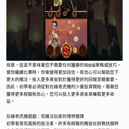
但是，這並不意味著您不需要任何獲勝的
策略或技巧。
現金版
當你繼續比賽時，你會變得更加自信。有信心可以幫助您下
更大的賭注。投入更多資金對於獲得更好的回報至關重要。
因此，初學者必須從對在線老虎機的少量投資開始。隨著您
獲得更多經驗和信心，您可以投入更多資金來賺取更多收
益。
在線老虎機遊戲：低賭注玩家的理想選擇
初學者是低風險的投注者。許多有經驗的賭徒在財務拮据時