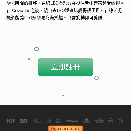
LEO娛樂城
隨著時間的推移，在線
在投注者中越來越受歡迎。
LEO娛樂城
在 Covid-19 之後，親自去
變得很困難。在線老虎
LEO娛樂城
機遊戲讓
充滿樂趣。只需旋轉即可獲勝。