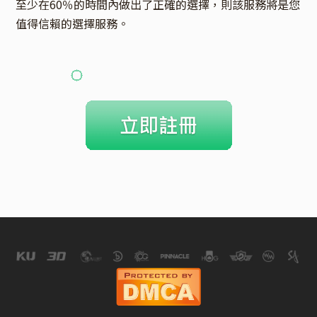
至少在60％的時間內做出了正確的選擇，則該服務將是您
值得信賴的選擇服務。