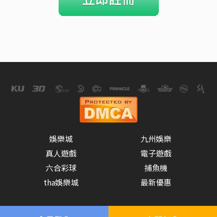
娛樂城
九州娛樂
真人遊戲
電子遊戲
六合彩球
捕魚機
tha娛樂城
最新優惠