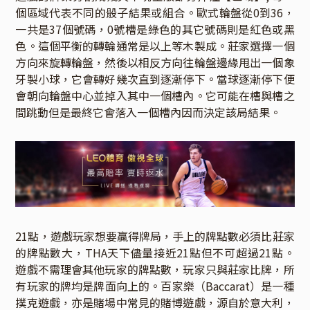
個區域代表不同的骰子結果或組合。歐式輪盤從0到36，
一共是37個號碼，0號槽是綠色的其它號碼則是紅色或黑
色。這個平衡的轉輪通常是以上等木製成。莊家選擇一個
方向來旋轉輪盤，然後以相反方向往輪盤邊緣甩出一個象
牙製小球，它會轉好幾次直到逐漸停下。當球逐漸停下便
會朝向輪盤中心並掉入其中一個槽內。它可能在槽與槽之
間跳動但是最終它會落入一個槽內因而決定該局結果。
21點，遊戲玩家想要贏得牌局，手上的牌點數必須比莊家
的牌點數大，
THA天下
儘量接近21點但不可超過21點。
遊戲不需理會其他玩家的牌點數，玩家只與莊家比牌，所
有玩家的牌均是牌面向上的。百家樂（Baccarat）是一種
撲克遊戲，亦是賭場中常見的賭博遊戲，源自於意大利，